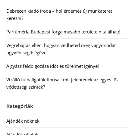
Debrecen kiadó iroda – hol érdemes új munkateret
keresni?
Parfüméria Budapest forgalmasabb területein található
Végrehajtás ellen: hogyan védheted meg vagyonodat
ügyvéd segítségével
A gyász feldolgozása időt és türelmet igényel
Vízálló fülhallgatók típusai: mit jelentenek az egyes IP-
védettségi szintek?
Kategóriák
Ajándék nőknek
Ajándék ötletek