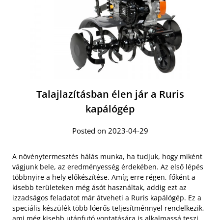
Talajlazításban élen jár a Ruris
kapálógép
Posted on 2023-04-29
A növénytermesztés hálás munka, ha tudjuk, hogy miként
vágjunk bele, az eredményesség érdekében. Az első lépés
többnyire a hely előkészítése. Amíg erre régen, főként a
kisebb területeken még ásót használtak, addig ezt az
izzadságos feladatot már átveheti a Ruris kapálógép. Ez a
speciális készülék több lóerős teljesítménnyel rendelkezik,
ami még kisebb utánfutó vontatására is alkalmassá teszi.