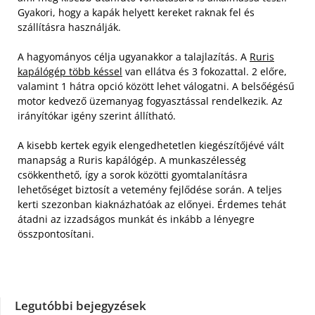
Gyakori, hogy a kapák helyett kereket raknak fel és
szállításra használják.
A hagyományos célja ugyanakkor a talajlazítás. A
Ruris
kapálógép több késsel
van ellátva és 3 fokozattal. 2 előre,
valamint 1 hátra opció között lehet válogatni. A belsőégésű
motor kedvező üzemanyag fogyasztással rendelkezik. Az
irányítókar igény szerint állítható.
A kisebb kertek egyik elengedhetetlen kiegészítőjévé vált
manapság a Ruris kapálógép. A munkaszélesség
csökkenthető, így a sorok közötti gyomtalanításra
lehetőséget biztosít a vetemény fejlődése során. A teljes
kerti szezonban kiaknázhatóak az előnyei. Érdemes tehát
átadni az izzadságos munkát és inkább a lényegre
összpontosítani.
Legutóbbi bejegyzések