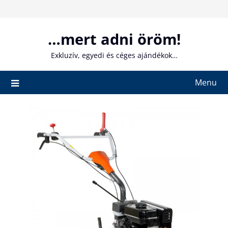
Skip
to
content
…mert adni öröm!
Exkluzív, egyedi és céges ajándékok…
Menu