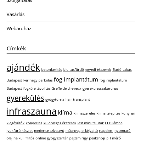
Szolgáltatás
Vásárlás
Webáruház
Címkék
ajándék
betonkerítés
bio tusfürdő
egyedi ékszerek
Eladó Lakás
fog implantátum
Budapest
Ferihegy parkolás
fog implantátum
Budapest
fogkő eltávolítás
Greffe de cheveux
gyerekulesszakaruhaz
gyerekülés
gyógytorna
hair transplant
infraszauna
klíma
klímaszerelés
klíma telepítés
konyhai
kiegészítők
könyvelés
különleges ékszerek
last minute utak
LED lámpa
lyukfúró készlet
medence szivattyú
műanyag erkélyajtó
napelem
nyomtató
olaj nélküli fritőz
online gyógyszertár
pajzsmirigy
peakshop
pH mérő