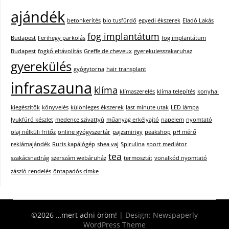
ajándék
betonkerítés
bio tusfürdő
egyedi ékszerek
Eladó Lakás
fog implantátum
Budapest
Ferihegy parkolás
fog implantátum
Budapest
fogkő eltávolítás
Greffe de cheveux
gyerekulesszakaruhaz
gyerekülés
gyógytorna
hair transplant
infraszauna
klíma
klímaszerelés
klíma telepítés
konyhai
kiegészítők
könyvelés
különleges ékszerek
last minute utak
LED lámpa
lyukfúró készlet
medence szivattyú
műanyag erkélyajtó
napelem
nyomtató
olaj nélküli fritőz
online gyógyszertár
pajzsmirigy
peakshop
pH mérő
reklámajándék
Ruris kapálógép
shea vaj
Spirulina
sport mediátor
tea
szakácsnadrág
szerszám webáruház
termosztát
vonalkód nyomtató
zászló rendelés
öntapadós címke
©2026 …mert adni öröm!
| Design:
Newspaperly
WordPress Theme