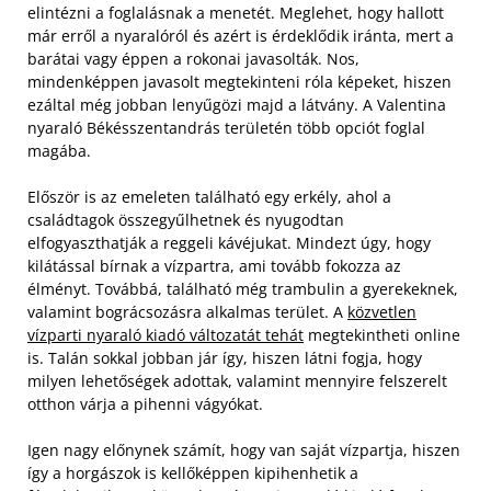
elintézni a foglalásnak a menetét. Meglehet, hogy hallott
már erről a nyaralóról és azért is érdeklődik iránta, mert a
barátai vagy éppen a rokonai javasolták. Nos,
mindenképpen javasolt megtekinteni róla képeket, hiszen
ezáltal még jobban lenyűgözi majd a látvány. A Valentina
nyaraló Békésszentandrás területén több opciót foglal
magába.
Először is az emeleten található egy erkély, ahol a
családtagok összegyűlhetnek és nyugodtan
elfogyaszthatják a reggeli kávéjukat. Mindezt úgy, hogy
kilátással bírnak a vízpartra, ami tovább fokozza az
élményt. Továbbá, található még trambulin a gyerekeknek,
valamint bográcsozásra alkalmas terület. A
közvetlen
vízparti nyaraló kiadó változatát tehát
megtekintheti online
is. Talán sokkal jobban jár így, hiszen látni fogja, hogy
milyen lehetőségek adottak, valamint mennyire felszerelt
otthon várja a pihenni vágyókat.
Igen nagy előnynek számít, hogy van saját vízpartja, hiszen
így a horgászok is kellőképpen kipihenhetik a