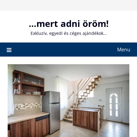
Skip
to
content
…mert adni öröm!
Exkluzív, egyedi és céges ajándékok…
Menu