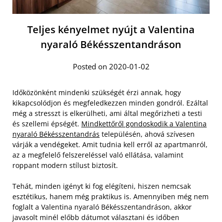
Teljes kényelmet nyújt a Valentina
nyaraló Békésszentandráson
Posted on 2020-01-02
Időközönként mindenki szükségét érzi annak, hogy
kikapcsolódjon és megfeledkezzen minden gondról. Ezáltal
még a stresszt is elkerülheti, ami által megőrizheti a testi
és szellemi épségét.
Mindkettőről gondoskodik a Valentina
nyaraló Békésszentandrás
településén, ahová szívesen
várják a vendégeket. Amit tudnia kell erről az apartmanról,
az a megfelelő felszereléssel való ellátása, valamint
roppant modern stílust biztosít.
Tehát, minden igényt ki fog elégíteni, hiszen nemcsak
esztétikus, hanem még praktikus is. Amennyiben még nem
foglalt a Valentina nyaraló Békésszentandráson, akkor
javasolt minél előbb dátumot választani és időben