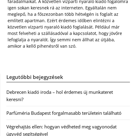
fáradalmaikat. A közvetlen vízparti nyaraló kiadó fogalomra
igen sokan keresnek rá az interneten. Egyáltalán nem
meglepő, ha a főszezonban több hétvégén is foglalt az
említett apartman. Ezért érdemes időben elintézni a
közvetlen vízparti nyaraló kiadó foglalását. Például már
most felveheti a szállásadóval a kapcsolatot, hogy jövőre
lefoglalja a nyaralót. Így semmi nem állhat az útjába,
amikor a kellő pihenésről van szó.
Legutóbbi bejegyzések
Debrecen kiadó iroda – hol érdemes új munkateret
keresni?
Parfüméria Budapest forgalmasabb területein található
Végrehajtás ellen: hogyan védheted meg vagyonodat
ügyvéd segítségével