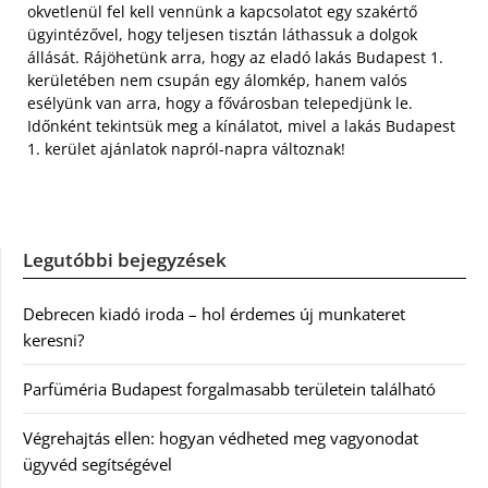
okvetlenül fel kell vennünk a kapcsolatot egy szakértő
ügyintézővel, hogy teljesen tisztán láthassuk a dolgok
állását. Rájöhetünk arra, hogy az eladó lakás Budapest 1.
kerületében nem csupán egy álomkép, hanem valós
esélyünk van arra, hogy a fővárosban telepedjünk le.
Időnként tekintsük meg a kínálatot, mivel a lakás Budapest
1. kerület ajánlatok napról-napra változnak!
Legutóbbi bejegyzések
Debrecen kiadó iroda – hol érdemes új munkateret
keresni?
Parfüméria Budapest forgalmasabb területein található
Végrehajtás ellen: hogyan védheted meg vagyonodat
ügyvéd segítségével