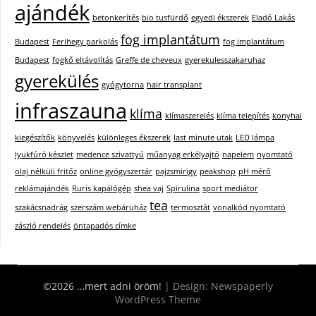
ajándék
betonkerítés
bio tusfürdő
egyedi ékszerek
Eladó Lakás
fog implantátum
Budapest
Ferihegy parkolás
fog implantátum
Budapest
fogkő eltávolítás
Greffe de cheveux
gyerekulesszakaruhaz
gyerekülés
gyógytorna
hair transplant
infraszauna
klíma
klímaszerelés
klíma telepítés
konyhai
kiegészítők
könyvelés
különleges ékszerek
last minute utak
LED lámpa
lyukfúró készlet
medence szivattyú
műanyag erkélyajtó
napelem
nyomtató
olaj nélküli fritőz
online gyógyszertár
pajzsmirigy
peakshop
pH mérő
reklámajándék
Ruris kapálógép
shea vaj
Spirulina
sport mediátor
tea
szakácsnadrág
szerszám webáruház
termosztát
vonalkód nyomtató
zászló rendelés
öntapadós címke
©2026 …mert adni öröm!
| Design:
Newspaperly
WordPress Theme