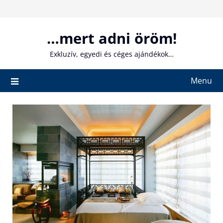
Skip
to
content
…mert adni öröm!
Exkluzív, egyedi és céges ajándékok…
Menu