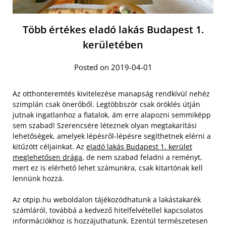
Több értékes eladó lakás Budapest 1.
kerületében
Posted on 2019-04-01
Az otthonteremtés kivitelezése manapság rendkívül nehéz
szimplán csak önerőből. Legtöbbször csak öröklés útján
jutnak ingatlanhoz a fiatalok, ám erre alapozni semmiképp
sem szabad! Szerencsére léteznek olyan megtakarítási
lehetőségek, amelyek lépésről-lépésre segíthetnek elérni a
kitűzött céljainkat. Az
eladó lakás Budapest 1. kerület
meglehetősen drága
, de nem szabad feladni a reményt,
mert ez is elérhető lehet számunkra, csak kitartónak kell
lennünk hozzá.
Az otpip.hu weboldalon tájékozódhatunk a lakástakarék
számláról, továbbá a kedvező hitelfelvétellel kapcsolatos
információkhoz is hozzájuthatunk. Ezentúl természetesen