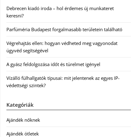
Debrecen kiadó iroda – hol érdemes új munkateret
keresni?
Parfüméria Budapest forgalmasabb területein található
Végrehajtás ellen: hogyan védheted meg vagyonodat
ügyvéd segítségével
A gyász feldolgozása időt és türelmet igényel
Vízálló fülhallgatók típusai: mit jelentenek az egyes IP-
védettségi szintek?
Kategóriák
Ajándék nőknek
Ajándék ötletek