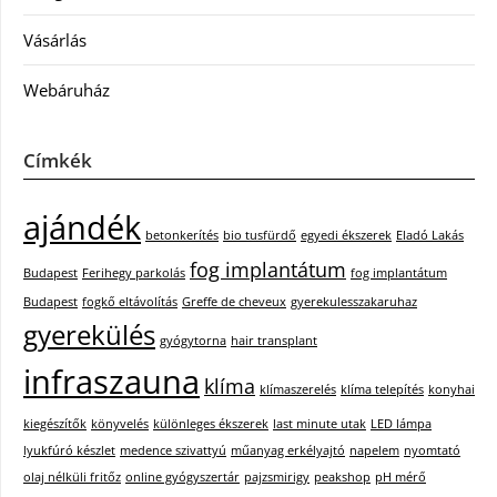
Vásárlás
Webáruház
Címkék
ajándék
betonkerítés
bio tusfürdő
egyedi ékszerek
Eladó Lakás
fog implantátum
Budapest
Ferihegy parkolás
fog implantátum
Budapest
fogkő eltávolítás
Greffe de cheveux
gyerekulesszakaruhaz
gyerekülés
gyógytorna
hair transplant
infraszauna
klíma
klímaszerelés
klíma telepítés
konyhai
kiegészítők
könyvelés
különleges ékszerek
last minute utak
LED lámpa
lyukfúró készlet
medence szivattyú
műanyag erkélyajtó
napelem
nyomtató
olaj nélküli fritőz
online gyógyszertár
pajzsmirigy
peakshop
pH mérő