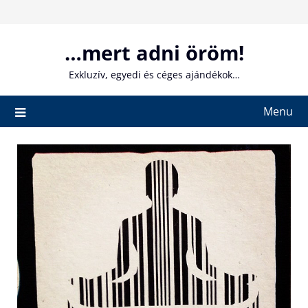
Skip
to
content
…mert adni öröm!
Exkluzív, egyedi és céges ajándékok…
Menu