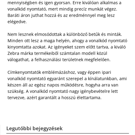
mennyiségben és igen gyorsan. Erre kiválóan alkalmas a
vonalkód nyomtató, mert mindig precíz munkát végez.
Baráti áron juthat hozzá és az eredménnyel meg lesz
elégedve.
Nem lesznek elmosódottak a különböző betűk és minták.
Minden ott lesz a maga helyén, ahogy a vonalkód nyomtató
kinyomtatta azokat. Az igényeket szem előtt tartva, a kiváló
Zebra márka termékeiből számtalan modell közül
válogathat, a felhasználási területnek megfelelően.
Címkenyomtatók emblémázáshoz, vagy éppen ipari
vonalkód nyomtató egyaránt szerepel a kínálatunkban, ami
készen áll az egész napos működésre, hogyha arra van
szükség. A vonalkód nyomtató nagy igénybevételre lett
tervezve, azért garantált a hosszú élettartama.
Legutóbbi bejegyzések