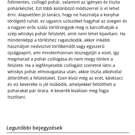
foltmentes, csillogó pohár, valamint az igényes és tiszta
pohárkészlet. Ezt több különböző módszerrel is el lehet
érni. Alapvetően jó tanács, hogy ne használja a konyhai
törölgető ruhát, ez ugyanis szöszöket hagyhat az üvegen és
a nagyon erős szálú törlőrongyok meg is karcolhatják a
szép whiskys pohár felületét, amit nem lehet kijavítani. Ha
mindenképp a törléshez ragaszkodik, akkor inkább
használjon nedvszívó törlőkendőt vagy egyszerű
újságpapírt, ami mindenhonnan összegyűjti a vizet, így
megmarad a pohár csillogása és nem megy tönkre a
felülete. Ha a legfényesebb csillogást szeretné látni a
whiskys pohár elmosogatása után, akkor tiszta alkohollal
áttörölheti a felületüket. Ezen kívül még az ecet, kávézacc
és víz keveréke is jól működik, amelyekkel feltöltheti a
poharakat pár órára. A keverék kiválóan meg fogja
tisztítani.
Legutóbbi bejegyzések