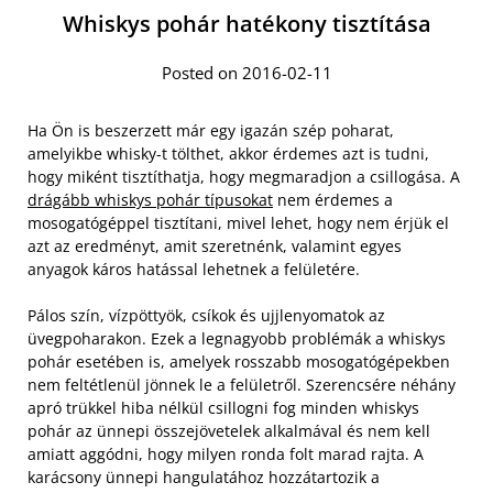
Whiskys pohár hatékony tisztítása
Posted on 2016-02-11
Ha Ön is beszerzett már egy igazán szép poharat,
amelyikbe whisky-t tölthet, akkor érdemes azt is tudni,
hogy miként tisztíthatja, hogy megmaradjon a csillogása. A
drágább whiskys pohár típusokat
nem érdemes a
mosogatógéppel tisztítani, mivel lehet, hogy nem érjük el
azt az eredményt, amit szeretnénk, valamint egyes
anyagok káros hatással lehetnek a felületére.
Pálos szín, vízpöttyök, csíkok és ujjlenyomatok az
üvegpoharakon. Ezek a legnagyobb problémák a whiskys
pohár esetében is, amelyek rosszabb mosogatógépekben
nem feltétlenül jönnek le a felületről. Szerencsére néhány
apró trükkel hiba nélkül csillogni fog minden whiskys
pohár az ünnepi összejövetelek alkalmával és nem kell
amiatt aggódni, hogy milyen ronda folt marad rajta. A
karácsony ünnepi hangulatához hozzátartozik a