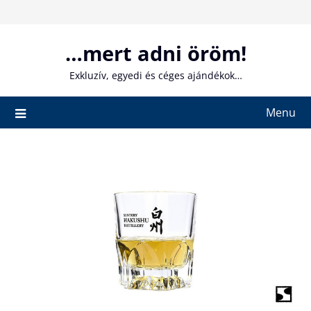
Skip
to
content
…mert adni öröm!
Exkluzív, egyedi és céges ajándékok…
Menu