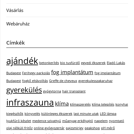
Vásárlás
Webáruház
Címkék
ajándék
betonkerítés
bio tusfürdő
egyedi ékszerek
Eladó Lakás
fog implantátum
Budapest
Ferihegy parkolás
fog implantátum
Budapest
fogkő eltávolítás
Greffe de cheveux
gyerekulesszakaruhaz
gyerekülés
gyógytorna
hair transplant
infraszauna
klíma
klímaszerelés
klíma telepítés
konyhai
kiegészítők
könyvelés
különleges ékszerek
last minute utak
LED lámpa
lyukfúró készlet
medence szivattyú
műanyag erkélyajtó
napelem
nyomtató
olaj nélküli fritőz
online gyógyszertár
pajzsmirigy
peakshop
pH mérő