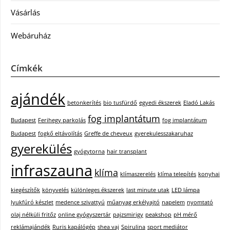
Vásárlás
Webáruház
Címkék
ajándék
betonkerítés
bio tusfürdő
egyedi ékszerek
Eladó Lakás
fog implantátum
Budapest
Ferihegy parkolás
fog implantátum
Budapest
fogkő eltávolítás
Greffe de cheveux
gyerekulesszakaruhaz
gyerekülés
gyógytorna
hair transplant
infraszauna
klíma
klímaszerelés
klíma telepítés
konyhai
kiegészítők
könyvelés
különleges ékszerek
last minute utak
LED lámpa
lyukfúró készlet
medence szivattyú
műanyag erkélyajtó
napelem
nyomtató
olaj nélküli fritőz
online gyógyszertár
pajzsmirigy
peakshop
pH mérő
reklámajándék
Ruris kapálógép
shea vaj
Spirulina
sport mediátor