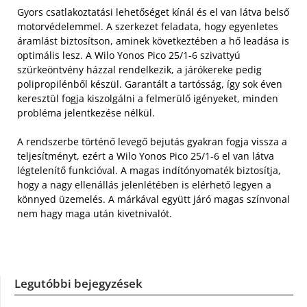
Gyors csatlakoztatási lehetőséget kínál és el van látva belső
motorvédelemmel. A szerkezet feladata, hogy egyenletes
áramlást biztosítson, aminek következtében a hő leadása is
optimális lesz. A Wilo Yonos Pico 25/1-6 szivattyú
szürkeöntvény házzal rendelkezik, a járókereke pedig
polipropilénből készül. Garantált a tartósság, így sok éven
keresztül fogja kiszolgálni a felmerülő igényeket, minden
probléma jelentkezése nélkül.
A rendszerbe történő levegő bejutás gyakran fogja vissza a
teljesítményt, ezért a Wilo Yonos Pico 25/1-6 el van látva
légtelenítő funkcióval. A magas indítónyomaték biztosítja,
hogy a nagy ellenállás jelenlétében is elérhető legyen a
könnyed üzemelés. A márkával együtt járó magas színvonal
nem hagy maga után kivetnivalót.
Legutóbbi bejegyzések