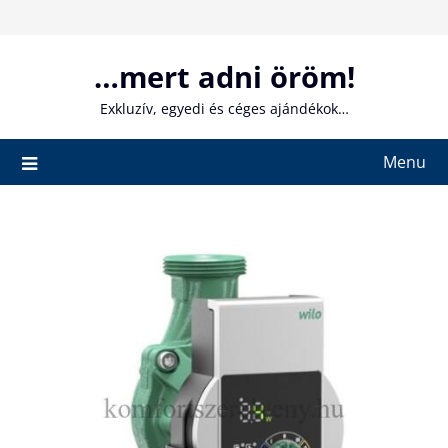
Skip
to
content
…mert adni öröm!
Exkluzív, egyedi és céges ajándékok…
Menu