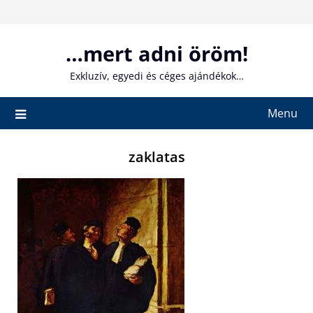
Skip
to
content
…mert adni öröm!
Exkluzív, egyedi és céges ajándékok…
Menu
zaklatas