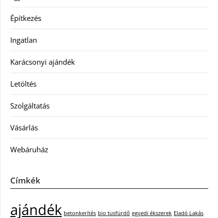
Építkezés
Ingatlan
Karácsonyi ajándék
Letöltés
Szolgáltatás
Vásárlás
Webáruház
Címkék
ajándék
betonkerítés
bio tusfürdő
egyedi ékszerek
Eladó Lakás