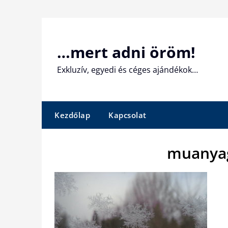
Skip
to
content
…mert adni öröm!
Exkluzív, egyedi és céges ajándékok…
Kezdőlap
Kapcsolat
muanyag