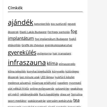
Címkék
ajándék
betonkerítés
bio tusfürdő
egyedi
fog
ékszerek
Eladó Lakás Budapest
Ferihegy parkolás
implantátum
fog implantátum Budapest
fogkő
eltávolítás
Greffe de cheveux
gyerekulesszakaruhaz
gyerekülés
gyógytorna
hair transplant
infraszauna
klíma
klímaszerelés
klíma telepítés
konyhai kiegészítők
könyvelés
különleges
ékszerek
last minute utak
LED lámpa
lyukfúró készlet
medence szivattyú
műanyag erkélyajtó
napelem
nyomtató
olaj nélküli fritőz
online gyógyszertár
pajzsmirigy
peakshop
pH mérő
reklámajándék
Ruris kapálógép
shea vaj
Spirulina
tea
sport mediátor
szakácsnadrág
szerszám webáruház