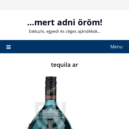
Skip
to
content
…mert adni öröm!
Exkluzív, egyedi és céges ajándékok…
Menu
tequila ar