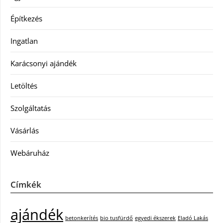
Építkezés
Ingatlan
Karácsonyi ajándék
Letöltés
Szolgáltatás
Vásárlás
Webáruház
Címkék
ajándék
betonkerítés
bio tusfürdő
egyedi ékszerek
Eladó Lakás