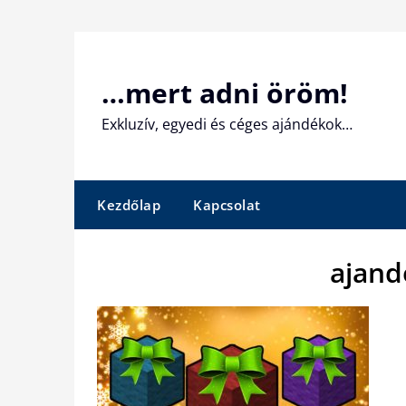
Skip
to
content
…mert adni öröm!
Exkluzív, egyedi és céges ajándékok…
Kezdőlap
Kapcsolat
ajand