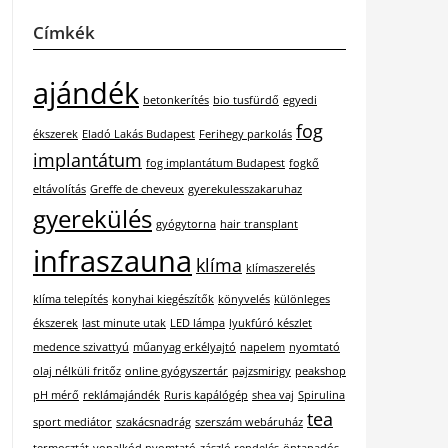
Címkék
ajándék
betonkerítés
bio tusfürdő
egyedi
fog
ékszerek
Eladó Lakás Budapest
Ferihegy parkolás
implantátum
fog implantátum Budapest
fogkő
eltávolítás
Greffe de cheveux
gyerekulesszakaruhaz
gyerekülés
gyógytorna
hair transplant
infraszauna
klíma
klímaszerelés
klíma telepítés
konyhai kiegészítők
könyvelés
különleges
ékszerek
last minute utak
LED lámpa
lyukfúró készlet
medence szivattyú
műanyag erkélyajtó
napelem
nyomtató
olaj nélküli fritőz
online gyógyszertár
pajzsmirigy
peakshop
pH mérő
reklámajándék
Ruris kapálógép
shea vaj
Spirulina
tea
sport mediátor
szakácsnadrág
szerszám webáruház