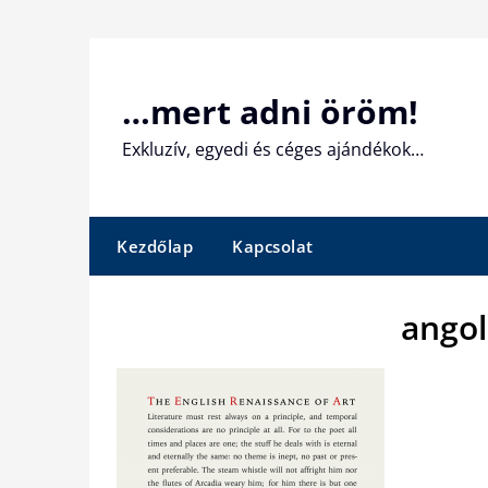
Skip
to
content
…mert adni öröm!
Exkluzív, egyedi és céges ajándékok…
Kezdőlap
Kapcsolat
angol