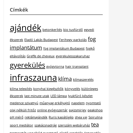
Címkék
ajándék
betonkerítés
bio tusfürdő
egyedi
fog
ékszerek
Eladó Lakás Budapest
Ferihegy parkolás
implantátum
fog implantátum Budapest
fogkő
eltávolítás
Greffe de cheveux
gyerekulesszakaruhaz
gyerekülés
gyógytorna
hair transplant
infraszauna
klíma
klímaszerelés
klíma telepítés
konyhai kiegészítők
könyvelés
különleges
ékszerek
last minute utak
LED lámpa
lyukfúró készlet
medence szivattyú
műanyag erkélyajtó
napelem
nyomtató
olaj nélküli fritőz
online gyógyszertár
pajzsmirigy
peakshop
pH mérő
reklámajándék
Ruris kapálógép
shea vaj
Spirulina
tea
sport mediátor
szakácsnadrág
szerszám webáruház