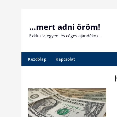
Skip
to
content
…mert adni öröm!
Exkluzív, egyedi és céges ajándékok…
Kezdőlap
Kapcsolat