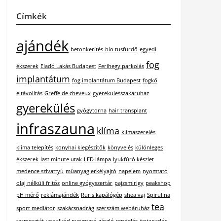
Címkék
ajándék
betonkerítés
bio tusfürdő
egyedi
fog
ékszerek
Eladó Lakás Budapest
Ferihegy parkolás
implantátum
fog implantátum Budapest
fogkő
eltávolítás
Greffe de cheveux
gyerekulesszakaruhaz
gyerekülés
gyógytorna
hair transplant
infraszauna
klíma
klímaszerelés
klíma telepítés
konyhai kiegészítők
könyvelés
különleges
ékszerek
last minute utak
LED lámpa
lyukfúró készlet
medence szivattyú
műanyag erkélyajtó
napelem
nyomtató
olaj nélküli fritőz
online gyógyszertár
pajzsmirigy
peakshop
pH mérő
reklámajándék
Ruris kapálógép
shea vaj
Spirulina
tea
sport mediátor
szakácsnadrág
szerszám webáruház