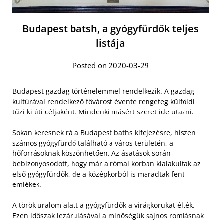
Budapest batsh, a gyógyfürdők teljes
listája
Posted on 2020-03-29
Budapest gazdag történelemmel rendelkezik. A gazdag
kultúrával rendelkező fővárost évente rengeteg külföldi
tűzi ki úti céljaként. Mindenki másért szeret ide utazni.
Sokan keresnek rá a Budapest baths
kifejezésre, hiszen
számos gyógyfürdő található a város területén, a
hőforrásoknak köszönhetően. Az ásatások során
bebizonyosodott, hogy már a római korban kialakultak az
első gyógyfürdők, de a középkorból is maradtak fent
emlékek.
A török uralom alatt a gyógyfürdők a virágkorukat élték.
Ezen időszak lezárulásával a minőségük sajnos romlásnak