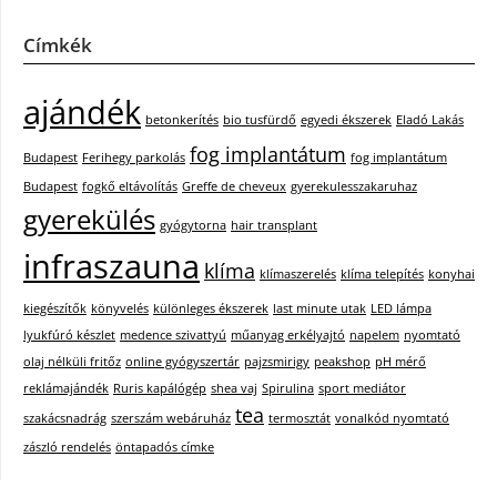
Címkék
ajándék
betonkerítés
bio tusfürdő
egyedi ékszerek
Eladó Lakás
fog implantátum
Budapest
Ferihegy parkolás
fog implantátum
Budapest
fogkő eltávolítás
Greffe de cheveux
gyerekulesszakaruhaz
gyerekülés
gyógytorna
hair transplant
infraszauna
klíma
klímaszerelés
klíma telepítés
konyhai
kiegészítők
könyvelés
különleges ékszerek
last minute utak
LED lámpa
lyukfúró készlet
medence szivattyú
műanyag erkélyajtó
napelem
nyomtató
olaj nélküli fritőz
online gyógyszertár
pajzsmirigy
peakshop
pH mérő
reklámajándék
Ruris kapálógép
shea vaj
Spirulina
sport mediátor
tea
szakácsnadrág
szerszám webáruház
termosztát
vonalkód nyomtató
zászló rendelés
öntapadós címke