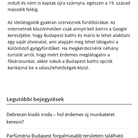
indult és nem is kaptak újra szárnyra, egészen a 19. század
második feléig.
Az idelátogatók gyakran szerveznek fürdőtúrákat. Az
internetnek köszönhetően csak annyit kell beírni a Google
keresőjébe, hogy Budapest baths és máris ki lehet alakítani
egy saját útvonalat, ami alapján meg lehet látogatni a
különböző gyógyfürdőket. Ha megkérdeznénk néhány
turistát arról, hogy miért érdemes meglátogatni a
fővárosunkat, akkor sokuk a Budapest baths opciót
karikázná be a válaszlehetőségek közül.
Legutóbbi bejegyzések
Debrecen kiadó iroda – hol érdemes új munkateret
keresni?
Parfüméria Budapest forgalmasabb területein található