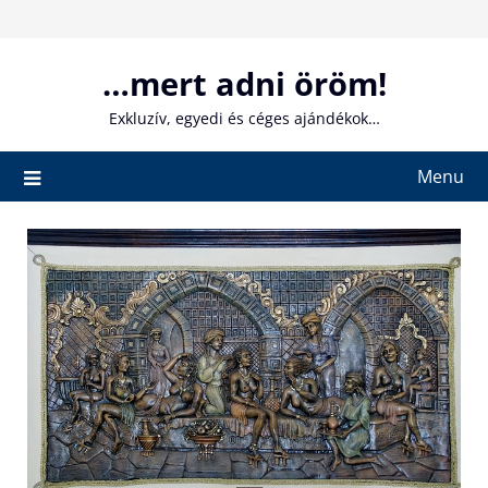
Skip
to
content
…mert adni öröm!
Exkluzív, egyedi és céges ajándékok…
Menu