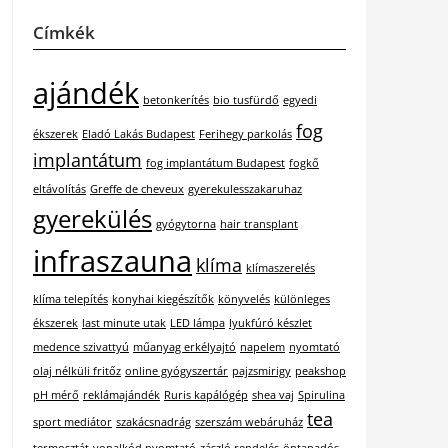
Címkék
ajándék
betonkerítés
bio tusfürdő
egyedi
fog
ékszerek
Eladó Lakás Budapest
Ferihegy parkolás
implantátum
fog implantátum Budapest
fogkő
eltávolítás
Greffe de cheveux
gyerekulesszakaruhaz
gyerekülés
gyógytorna
hair transplant
infraszauna
klíma
klímaszerelés
klíma telepítés
konyhai kiegészítők
könyvelés
különleges
ékszerek
last minute utak
LED lámpa
lyukfúró készlet
medence szivattyú
műanyag erkélyajtó
napelem
nyomtató
olaj nélküli fritőz
online gyógyszertár
pajzsmirigy
peakshop
pH mérő
reklámajándék
Ruris kapálógép
shea vaj
Spirulina
tea
sport mediátor
szakácsnadrág
szerszám webáruház