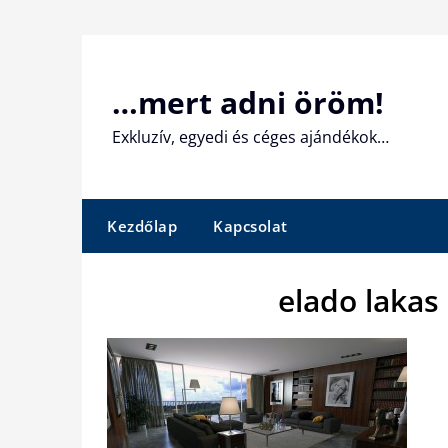
Skip
to
content
…mert adni öröm!
Exkluzív, egyedi és céges ajándékok…
Kezdőlap
Kapcsolat
elado lakas