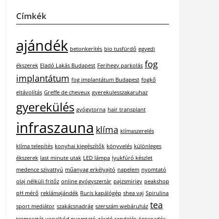
Címkék
ajándék
betonkerítés
bio tusfürdő
egyedi
fog
ékszerek
Eladó Lakás Budapest
Ferihegy parkolás
implantátum
fog implantátum Budapest
fogkő
eltávolítás
Greffe de cheveux
gyerekulesszakaruhaz
gyerekülés
gyógytorna
hair transplant
infraszauna
klíma
klímaszerelés
klíma telepítés
konyhai kiegészítők
könyvelés
különleges
ékszerek
last minute utak
LED lámpa
lyukfúró készlet
medence szivattyú
műanyag erkélyajtó
napelem
nyomtató
olaj nélküli fritőz
online gyógyszertár
pajzsmirigy
peakshop
pH mérő
reklámajándék
Ruris kapálógép
shea vaj
Spirulina
tea
sport mediátor
szakácsnadrág
szerszám webáruház