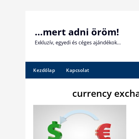
Skip
to
content
…mert adni öröm!
Exkluzív, egyedi és céges ajándékok…
Kezdőlap
Kapcsolat
currency excha