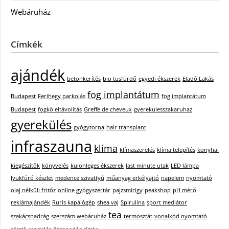
Webáruház
Címkék
ajándék
betonkerítés
bio tusfürdő
egyedi ékszerek
Eladó Lakás
fog implantátum
Budapest
Ferihegy parkolás
fog implantátum
Budapest
fogkő eltávolítás
Greffe de cheveux
gyerekulesszakaruhaz
gyerekülés
gyógytorna
hair transplant
infraszauna
klíma
klímaszerelés
klíma telepítés
konyhai
kiegészítők
könyvelés
különleges ékszerek
last minute utak
LED lámpa
lyukfúró készlet
medence szivattyú
műanyag erkélyajtó
napelem
nyomtató
olaj nélküli fritőz
online gyógyszertár
pajzsmirigy
peakshop
pH mérő
reklámajándék
Ruris kapálógép
shea vaj
Spirulina
sport mediátor
tea
szakácsnadrág
szerszám webáruház
termosztát
vonalkód nyomtató