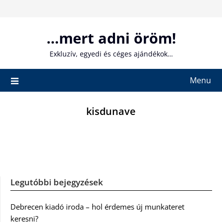
Skip
to
content
…mert adni öröm!
Exkluzív, egyedi és céges ajándékok…
Menu
kisdunave
Legutóbbi bejegyzések
Debrecen kiadó iroda – hol érdemes új munkateret
keresni?