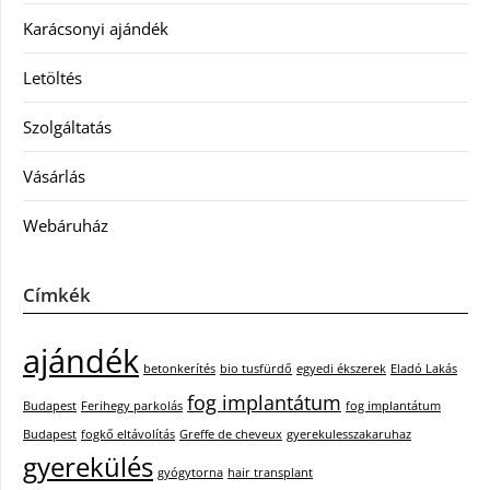
Karácsonyi ajándék
Letöltés
Szolgáltatás
Vásárlás
Webáruház
Címkék
ajándék
betonkerítés
bio tusfürdő
egyedi ékszerek
Eladó Lakás
fog implantátum
Budapest
Ferihegy parkolás
fog implantátum
Budapest
fogkő eltávolítás
Greffe de cheveux
gyerekulesszakaruhaz
gyerekülés
gyógytorna
hair transplant