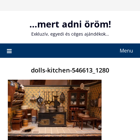
Skip
to
content
…mert adni öröm!
Exkluzív, egyedi és céges ajándékok…
Menu
dolls-kitchen-546613_1280