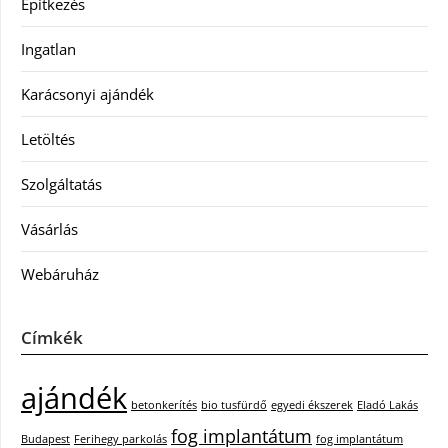
Építkezés
Ingatlan
Karácsonyi ajándék
Letöltés
Szolgáltatás
Vásárlás
Webáruház
Címkék
ajándék
betonkerítés
bio tusfürdő
egyedi ékszerek
Eladó Lakás
fog implantátum
Budapest
Ferihegy parkolás
fog implantátum