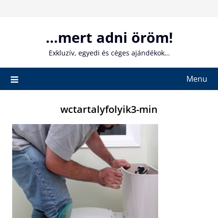
Skip
to
content
…mert adni öröm!
Exkluzív, egyedi és céges ajándékok…
Menu
wctartalyfolyik3-min