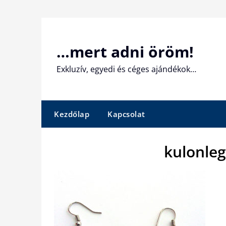
Skip
to
content
…mert adni öröm!
Exkluzív, egyedi és céges ajándékok…
Kezdőlap
Kapcsolat
kulonle