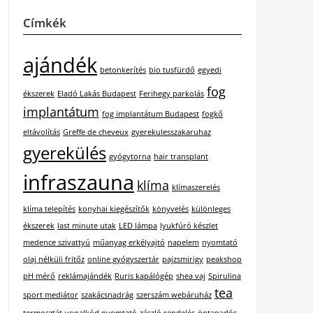
Címkék
ajándék
betonkerítés
bio tusfürdő
egyedi
fog
ékszerek
Eladó Lakás Budapest
Ferihegy parkolás
implantátum
fog implantátum Budapest
fogkő
eltávolítás
Greffe de cheveux
gyerekulesszakaruhaz
gyerekülés
gyógytorna
hair transplant
infraszauna
klíma
klímaszerelés
klíma telepítés
konyhai kiegészítők
könyvelés
különleges
ékszerek
last minute utak
LED lámpa
lyukfúró készlet
medence szivattyú
műanyag erkélyajtó
napelem
nyomtató
olaj nélküli fritőz
online gyógyszertár
pajzsmirigy
peakshop
pH mérő
reklámajándék
Ruris kapálógép
shea vaj
Spirulina
tea
sport mediátor
szakácsnadrág
szerszám webáruház