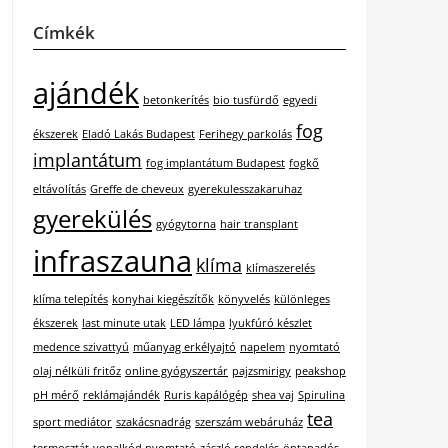
Címkék
ajándék
betonkerítés
bio tusfürdő
egyedi
fog
ékszerek
Eladó Lakás Budapest
Ferihegy parkolás
implantátum
fog implantátum Budapest
fogkő
eltávolítás
Greffe de cheveux
gyerekulesszakaruhaz
gyerekülés
gyógytorna
hair transplant
infraszauna
klíma
klímaszerelés
klíma telepítés
konyhai kiegészítők
könyvelés
különleges
ékszerek
last minute utak
LED lámpa
lyukfúró készlet
medence szivattyú
műanyag erkélyajtó
napelem
nyomtató
olaj nélküli fritőz
online gyógyszertár
pajzsmirigy
peakshop
pH mérő
reklámajándék
Ruris kapálógép
shea vaj
Spirulina
tea
sport mediátor
szakácsnadrág
szerszám webáruház