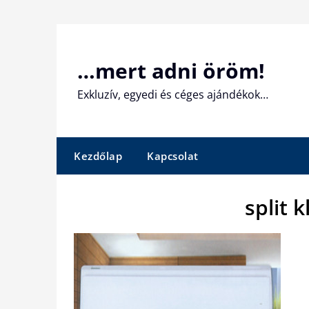
Skip
to
content
…mert adni öröm!
Exkluzív, egyedi és céges ajándékok…
Kezdőlap
Kapcsolat
split 