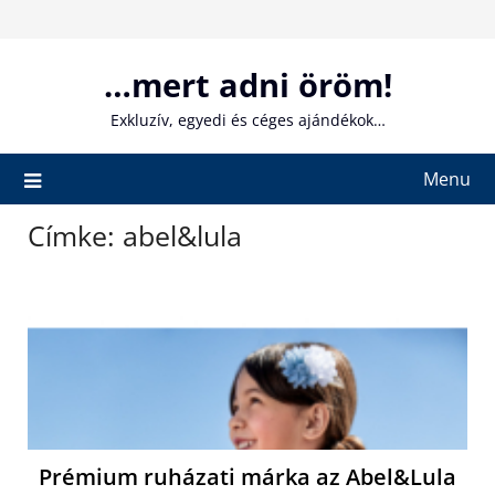
Skip
to
content
…mert adni öröm!
Exkluzív, egyedi és céges ajándékok…
Menu
Címke:
abel&lula
Prémium ruházati márka az Abel&Lula