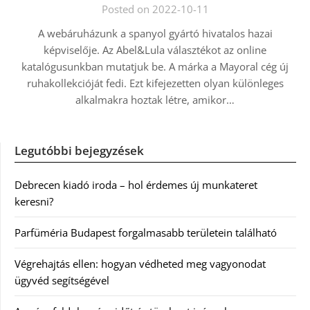
Posted on 2022-10-11
A webáruházunk a spanyol gyártó hivatalos hazai
képviselője. Az Abel&Lula választékot az online
katalógusunkban mutatjuk be. A márka a Mayoral cég új
ruhakollekcióját fedi. Ezt kifejezetten olyan különleges
alkalmakra hoztak létre, amikor…
Legutóbbi bejegyzések
Debrecen kiadó iroda – hol érdemes új munkateret
keresni?
Parfüméria Budapest forgalmasabb területein található
Végrehajtás ellen: hogyan védheted meg vagyonodat
ügyvéd segítségével