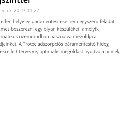
ted on 2019-04-27
tetlen helyiség páramentesítése nem egyszerű feladat.
mes beszerezni egy olyan készüléket, amelyik
omatikus üzemmódban használva megoldja a
jainkat. A Trotec adszorpciós páramentesítő hideg
ekre lett tervezve, optimális megoldást nyújtva a pincék,