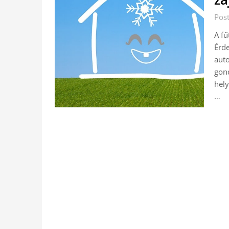
Pos
A fű
Érde
aut
gond
hely
…