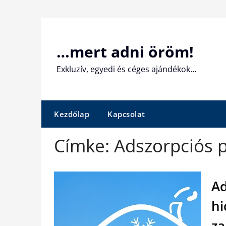
Skip
to
content
…mert adni öröm!
Exkluzív, egyedi és céges ajándékok…
Kezdőlap
Kapcsolat
Címke:
Adszorpciós 
Ad
hi
za