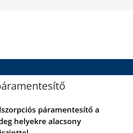
páramentesítő
szorpciós páramentesítő a
deg helyekre alacsony
jszinttel