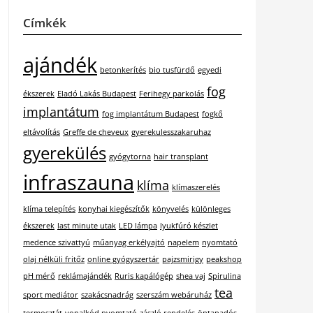
Címkék
ajándék
betonkerítés
bio tusfürdő
egyedi
fog
ékszerek
Eladó Lakás Budapest
Ferihegy parkolás
implantátum
fog implantátum Budapest
fogkő
eltávolítás
Greffe de cheveux
gyerekulesszakaruhaz
gyerekülés
gyógytorna
hair transplant
infraszauna
klíma
klímaszerelés
klíma telepítés
konyhai kiegészítők
könyvelés
különleges
ékszerek
last minute utak
LED lámpa
lyukfúró készlet
medence szivattyú
műanyag erkélyajtó
napelem
nyomtató
olaj nélküli fritőz
online gyógyszertár
pajzsmirigy
peakshop
pH mérő
reklámajándék
Ruris kapálógép
shea vaj
Spirulina
tea
sport mediátor
szakácsnadrág
szerszám webáruház