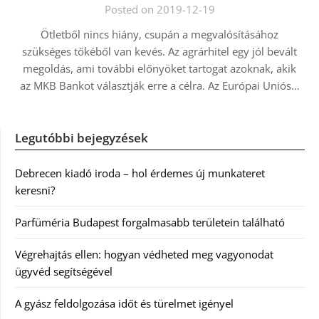
Posted on 2019-12-19
Ötletből nincs hiány, csupán a megvalósításához
szükséges tőkéből van kevés. Az agrárhitel egy jól bevált
megoldás, ami további előnyöket tartogat azoknak, akik
az MKB Bankot választják erre a célra. Az Európai Uniós…
Legutóbbi bejegyzések
Debrecen kiadó iroda – hol érdemes új munkateret
keresni?
Parfüméria Budapest forgalmasabb területein található
Végrehajtás ellen: hogyan védheted meg vagyonodat
ügyvéd segítségével
A gyász feldolgozása időt és türelmet igényel