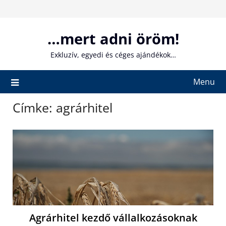
Skip
to
content
…mert adni öröm!
Exkluzív, egyedi és céges ajándékok…
Menu
Címke:
agrárhitel
Agrárhitel kezdő vállalkozásoknak