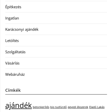
Építkezés
Ingatlan
Karácsonyi ajándék
Letöltés
Szolgáltatás
Vásárlás
Webáruház
Címkék
ajándék
betonkerítés
bio tusfürdő
egyedi ékszerek
Eladó Lakás