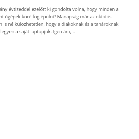
ny évtizeddel ezelőtt ki gondolta volna, hogy minden a
ítógépek köré fog épülni? Manapság már az oktatás
n is nélkülözhetetlen, hogy a diákoknak és a tanároknak
egyen a saját laptopjuk. Igen ám,…