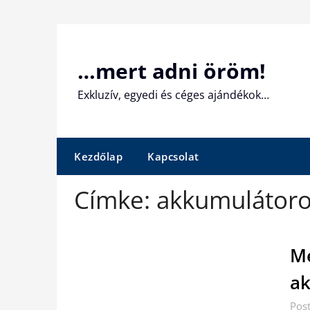
Skip
to
content
…mert adni öröm!
Exkluzív, egyedi és céges ajándékok…
Kezdőlap
Kapcsolat
Címke:
akkumulátor
Me
ak
Pos