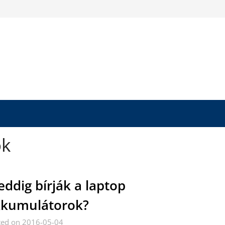
ok
ddig bírják a laptop
kumulátorok?
ted on 2016-05-04