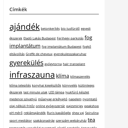
Címkék
ajándék
betonkerítés
bio tusfürdő
egyedi
fog
ékszerek
Eladó Lakás Budapest
Ferihegy parkolás
implantátum
fog implantátum Budapest
fogkő
eltávolítás
Greffe de cheveux
gyerekulesszakaruhaz
gyerekülés
gyógytorna
hair transplant
infraszauna
klíma
klímaszerelés
klíma telepítés
konyhai kiegészítők
könyvelés
különleges
ékszerek
last minute utak
LED lámpa
lyukfúró készlet
medence szivattyú
műanyag erkélyajtó
napelem
nyomtató
olaj nélküli fritőz
online gyógyszertár
pajzsmirigy
peakshop
pH mérő
reklámajándék
Ruris kapálógép
shea vaj
Spirulina
tea
sport mediátor
szakácsnadrág
szerszám webáruház