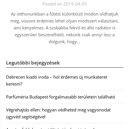
Posted on 2019-04-05
Az otthonunkban a fűtést különböző módon oldhatjuk
meg, viszont érdemes lehet olyan módszert választani,
ami kényelmes. A szobákba fekvő és álló radiátor is
egyszerűen beszerelhető, nekünk csak annyi lesz a
dolgunk, hogy…
Legutóbbi bejegyzések
Debrecen kiadó iroda – hol érdemes új munkateret
keresni?
Parfüméria Budapest forgalmasabb területein található
Végrehajtás ellen: hogyan védheted meg vagyonodat
ügyvéd segítségével