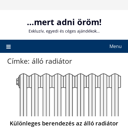
Skip
to
content
…mert adni öröm!
Exkluzív, egyedi és céges ajándékok…
Menu
Címke:
álló radiátor
Különleges berendezés az álló radiátor