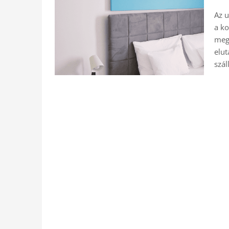
Az u
a ko
mega
elut
szál