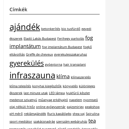
Címkék
ajándék
betonkerítés
bio tusfürdő
egyedi
fog
ékszerek
Eladó Lakás Budapest
Ferihegy parkolás
implantátum
fog implantátum Budapest
fogkő
eltávolítás
Greffe de cheveux
gyerekulesszakaruhaz
gyerekülés
gyógytorna
hair transplant
infraszauna
klíma
klímaszerelés
klíma telepítés
konyhai kiegészítők
könyvelés
különleges
ékszerek
last minute utak
LED lámpa
lyukfúró készlet
medence szivattyú
műanyag erkélyajtó
napelem
nyomtató
olaj nélküli fritőz
online gyógyszertár
pajzsmirigy
peakshop
pH mérő
reklámajándék
Ruris kapálógép
shea vaj
Spirulina
tea
sport mediátor
szakácsnadrág
szerszám webáruház