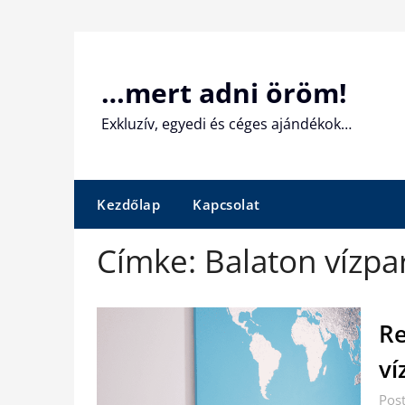
Skip
to
content
…mert adni öröm!
Exkluzív, egyedi és céges ajándékok…
Kezdőlap
Kapcsolat
Címke:
Balaton vízpar
Re
ví
Pos