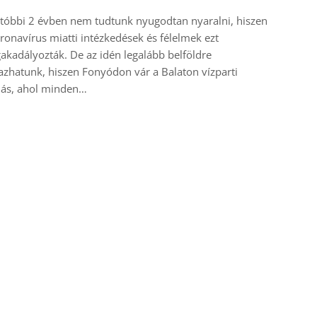
tóbbi 2 évben nem tudtunk nyugodtan nyaralni, hiszen
ronavírus miatti intézkedések és félelmek ezt
kadályozták. De az idén legalább belföldre
azhatunk, hiszen Fonyódon vár a Balaton vízparti
lás, ahol minden…