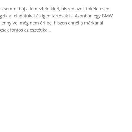
s semmi baj a lemezfelnikkel, hiszen azok tökéletesen
gzik a feladatukat és igen tartósak is. Azonban egy BMW
j ennyivel még nem éri be, hiszen ennél a márkánál
csak fontos az esztétika…