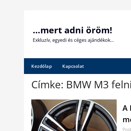
Skip
to
content
…mert adni öröm!
Exkluzív, egyedi és céges ajándékok…
Kezdőlap
Kapcsolat
Címke:
BMW M3 feln
A 
mé
Pos