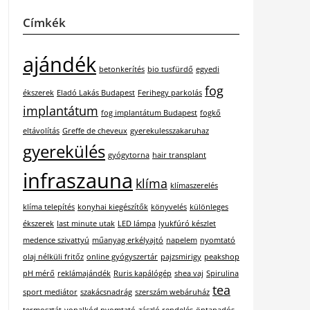
Címkék
ajándék
betonkerítés
bio tusfürdő
egyedi
fog
ékszerek
Eladó Lakás Budapest
Ferihegy parkolás
implantátum
fog implantátum Budapest
fogkő
eltávolítás
Greffe de cheveux
gyerekulesszakaruhaz
gyerekülés
gyógytorna
hair transplant
infraszauna
klíma
klímaszerelés
klíma telepítés
konyhai kiegészítők
könyvelés
különleges
ékszerek
last minute utak
LED lámpa
lyukfúró készlet
medence szivattyú
műanyag erkélyajtó
napelem
nyomtató
olaj nélküli fritőz
online gyógyszertár
pajzsmirigy
peakshop
pH mérő
reklámajándék
Ruris kapálógép
shea vaj
Spirulina
tea
sport mediátor
szakácsnadrág
szerszám webáruház