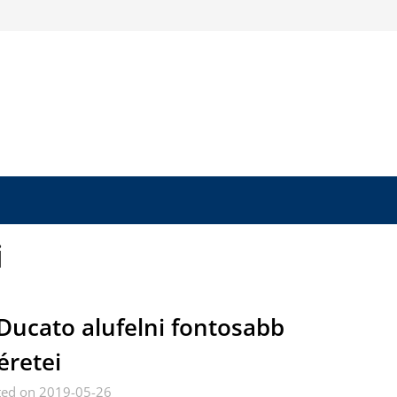
i
Ducato alufelni fontosabb
retei
ted on 2019-05-26