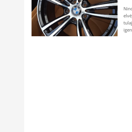
Ninc
elvé
tula
igen