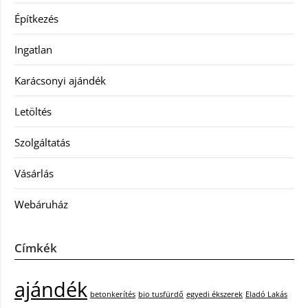
Építkezés
Ingatlan
Karácsonyi ajándék
Letöltés
Szolgáltatás
Vásárlás
Webáruház
Címkék
ajándék
betonkerítés
bio tusfürdő
egyedi ékszerek
Eladó Lakás