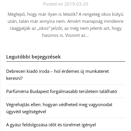
Posted on 2019-03-20
Meglepő, hogy már ilyen is létezik? A rengeteg okos kütyü
után, talán már annyira nem. Amiért manapság mindenre
ráaggatják az „okos“ jelzőt, az még nem jelenti azt, hogy
hasznos is. Viszont az…
Legutóbbi bejegyzések
Debrecen kiadó iroda – hol érdemes új munkateret
keresni?
Parfüméria Budapest forgalmasabb területein található
Végrehajtás ellen: hogyan védheted meg vagyonodat
ügyvéd segítségével
A gyász feldolgozása időt és türelmet igényel