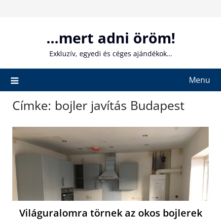
Skip
to
content
…mert adni öröm!
Exkluzív, egyedi és céges ajándékok…
Menu
Címke:
bojler javítás Budapest
Világuralomra törnek az okos bojlerek