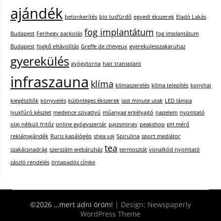
ajándék
betonkerítés
bio tusfürdő
egyedi ékszerek
Eladó Lakás
fog implantátum
Budapest
Ferihegy parkolás
fog implantátum
Budapest
fogkő eltávolítás
Greffe de cheveux
gyerekulesszakaruhaz
gyerekülés
gyógytorna
hair transplant
infraszauna
klíma
klímaszerelés
klíma telepítés
konyhai
kiegészítők
könyvelés
különleges ékszerek
last minute utak
LED lámpa
lyukfúró készlet
medence szivattyú
műanyag erkélyajtó
napelem
nyomtató
olaj nélküli fritőz
online gyógyszertár
pajzsmirigy
peakshop
pH mérő
reklámajándék
Ruris kapálógép
shea vaj
Spirulina
sport mediátor
tea
szakácsnadrág
szerszám webáruház
termosztát
vonalkód nyomtató
zászló rendelés
öntapadós címke
©2026 …mert adni öröm!
| Design:
Newspaperly
WordPress Theme