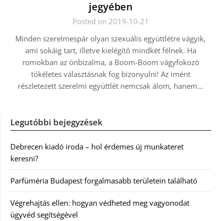
jegyében
Posted on 2019-10-21
Minden szerelmespár olyan szexuális együttlétre vágyik,
ami sokáig tart, illetve kielégítő mindkét félnek. Ha
romokban az önbizalma, a Boom-Boom vágyfokozó
tökéletes választásnak fog bizonyulni! Az imént
részletezett szerelmi együttlét nemcsak álom, hanem…
Legutóbbi bejegyzések
Debrecen kiadó iroda – hol érdemes új munkateret
keresni?
Parfüméria Budapest forgalmasabb területein található
Végrehajtás ellen: hogyan védheted meg vagyonodat
ügyvéd segítségével