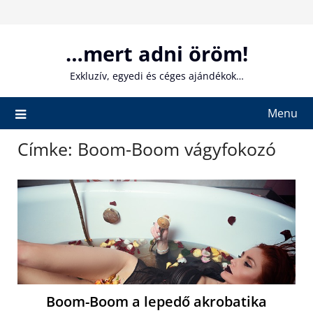
Skip
to
content
…mert adni öröm!
Exkluzív, egyedi és céges ajándékok…
Menu
Címke:
Boom-Boom vágyfokozó
Boom-Boom a lepedő akrobatika