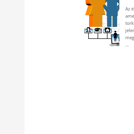
Az é
amel
tork
jele
megj
…