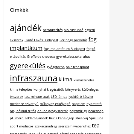
Címkék
ajándék
betonkerítés
bio tusfürdő
egyedi
fog
ékszerek
Eladó Lakás Budapest
Ferihegy parkolás
implantátum
fog implantátum Budapest
fogkő
eltávolítás
Greffe de cheveux
gyerekulesszakaruhaz
gyerekülés
gyógytorna
hair transplant
infraszauna
klíma
klímaszerelés
klíma telepítés
konyhai kiegészítők
könyvelés
különleges
ékszerek
last minute utak
LED lámpa
lyukfúró készlet
medence szivattyú
műanyag erkélyajtó
napelem
nyomtató
olaj nélküli fritőz
online gyógyszertár
pajzsmirigy
peakshop
pH mérő
reklámajándék
Ruris kapálógép
shea vaj
Spirulina
tea
sport mediátor
szakácsnadrág
szerszám webáruház