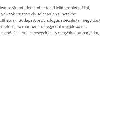
lete során minden ember küzd lelki problémákkal,
yek sok esetben elviselhetetlen tünetekbe
ollhatnak. Budapest pszichológus specialistái megoldást
nthetnek, ha már nem tud egyedül megbirkózni a
elenő lélektani jelenségekkel. A megváltozott hangulat,