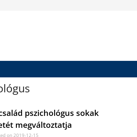
ológus
család pszichológus sokak
etét megváltoztatja
ted on 2019-12-15