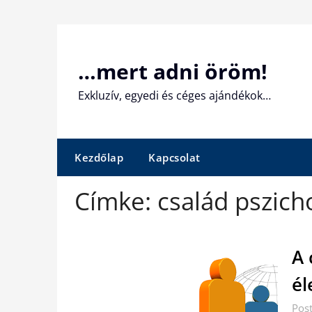
Skip
to
content
…mert adni öröm!
Exkluzív, egyedi és céges ajándékok…
Kezdőlap
Kapcsolat
Címke:
család pszich
A 
él
Pos