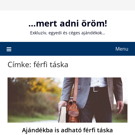
Skip
to
content
…mert adni öröm!
Exkluzív, egyedi és céges ajándékok…
Menu
Címke:
férfi táska
Ajándékba is adható férfi táska