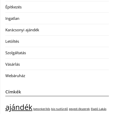
Építkezés
Ingatlan
Karácsonyi ajándék
Letöltés
Szolgáltatás
Vásárlás
Webáruház
Címkék
ajándék
betonkerítés
bio tusfürdő
egyedi ékszerek
Eladó Lakás