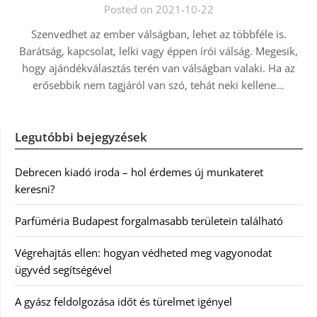
Posted on 2021-10-22
Szenvedhet az ember válságban, lehet az többféle is.
Barátság, kapcsolat, lelki vagy éppen írói válság. Megesik,
hogy ajándékválasztás terén van válságban valaki. Ha az
erősebbik nem tagjáról van szó, tehát neki kellene…
Legutóbbi bejegyzések
Debrecen kiadó iroda – hol érdemes új munkateret
keresni?
Parfüméria Budapest forgalmasabb területein található
Végrehajtás ellen: hogyan védheted meg vagyonodat
ügyvéd segítségével
A gyász feldolgozása időt és türelmet igényel