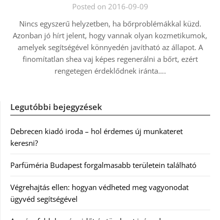
Posted on 2016-09-09
Nincs egyszerű helyzetben, ha bőrproblémákkal küzd.
Azonban jó hírt jelent, hogy vannak olyan kozmetikumok,
amelyek segítségével könnyedén javítható az állapot. A
finomítatlan shea vaj képes regenerálni a bőrt, ezért
rengetegen érdeklődnek iránta….
Legutóbbi bejegyzések
Debrecen kiadó iroda – hol érdemes új munkateret
keresni?
Parfüméria Budapest forgalmasabb területein található
Végrehajtás ellen: hogyan védheted meg vagyonodat
ügyvéd segítségével