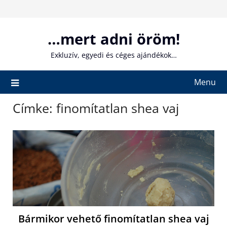
Skip
to
content
…mert adni öröm!
Exkluzív, egyedi és céges ajándékok…
Menu
Címke:
finomítatlan shea vaj
Bármikor vehető finomítatlan shea vaj