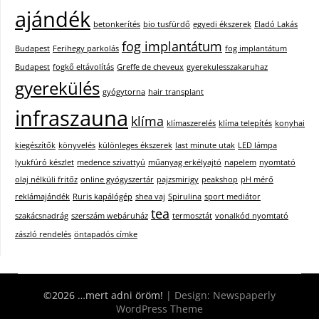
ajándék
betonkerítés
bio tusfürdő
egyedi ékszerek
Eladó Lakás
fog implantátum
Budapest
Ferihegy parkolás
fog implantátum
Budapest
fogkő eltávolítás
Greffe de cheveux
gyerekulesszakaruhaz
gyerekülés
gyógytorna
hair transplant
infraszauna
klíma
klímaszerelés
klíma telepítés
konyhai
kiegészítők
könyvelés
különleges ékszerek
last minute utak
LED lámpa
lyukfúró készlet
medence szivattyú
műanyag erkélyajtó
napelem
nyomtató
olaj nélküli fritőz
online gyógyszertár
pajzsmirigy
peakshop
pH mérő
reklámajándék
Ruris kapálógép
shea vaj
Spirulina
sport mediátor
tea
szakácsnadrág
szerszám webáruház
termosztát
vonalkód nyomtató
zászló rendelés
öntapadós címke
©2026 …mert adni öröm!
| Design:
Newspaperly
WordPress Theme