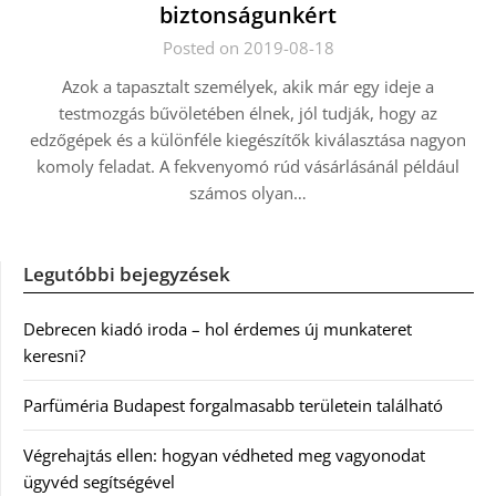
biztonságunkért
Posted on 2019-08-18
Azok a tapasztalt személyek, akik már egy ideje a
testmozgás bűvöletében élnek, jól tudják, hogy az
edzőgépek és a különféle kiegészítők kiválasztása nagyon
komoly feladat. A fekvenyomó rúd vásárlásánál például
számos olyan…
Legutóbbi bejegyzések
Debrecen kiadó iroda – hol érdemes új munkateret
keresni?
Parfüméria Budapest forgalmasabb területein található
Végrehajtás ellen: hogyan védheted meg vagyonodat
ügyvéd segítségével