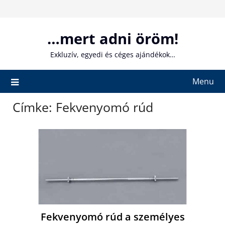
Skip
to
content
…mert adni öröm!
Exkluzív, egyedi és céges ajándékok…
Menu
Címke:
Fekvenyomó rúd
Fekvenyomó rúd a személyes